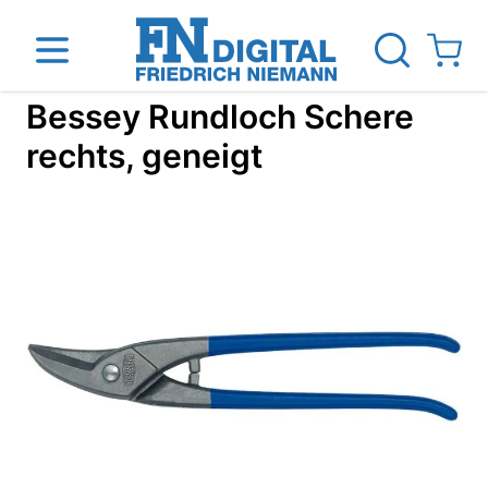
Direkt zum Inhalt
View ca
Bessey Rundloch Schere
rechts, geneigt
inen
Das Unternehmen
Standorte
News Blog