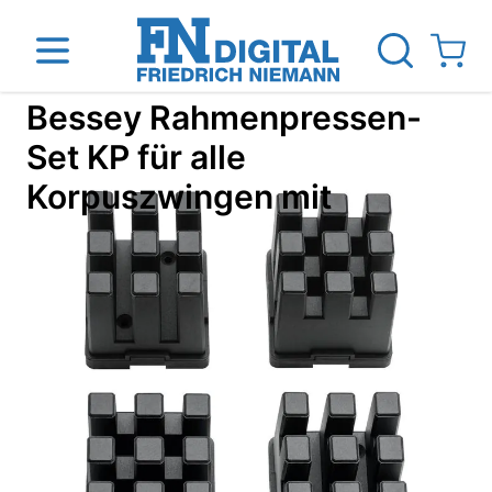
Direkt zum Inhalt
View ca
Bessey Rahmenpressen-
Set KP für alle
Korpuszwingen mit
inen
Das Unternehmen
Standorte
News Blog