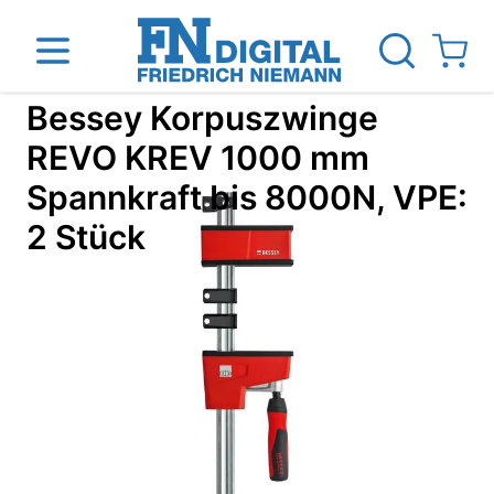
Direkt zum Inhalt
View ca
Bessey Korpuszwinge
REVO KREV 1000 mm
Spannkraft bis 8000N, VPE:
inen
Das Unternehmen
Standorte
News Blog
2 Stück