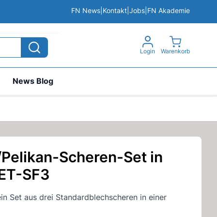
FN News
|
Kontakt
|
Jobs
|
FN Akademie
View cart, 
Login
Warenkorb
News Blog
/Pelikan-Scheren-Set in
SET-SF3
n Set aus drei Standardblechscheren in einer