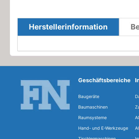
Herstellerinformation
Be
Geschäftsbereiche
I
Baugeräte
D
Baumaschinen
Z
Raumsysteme
A
Hand- und E-Werkzeuge
A
Tischlermaschinen
I