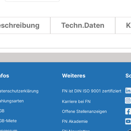
schreibung
Techn.Daten
K
nfos
Weiteres
So
atenschutzerklärung
FN ist DIN ISO 9001 zertifiziert
ahlungsarten
Karriere bei FN
GB
Offene Stellenanzeigen
GB-Miete
FN Akademie
mpressum