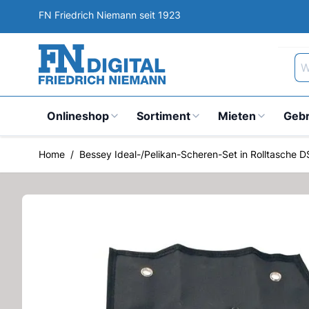
Direkt zum Inhalt
FN Friedrich Niemann seit 1923
Wa
Onlineshop
Sortiment
Mieten
Geb
Home
/
Bessey Ideal-/Pelikan-Scheren-Set in Rolltasche 