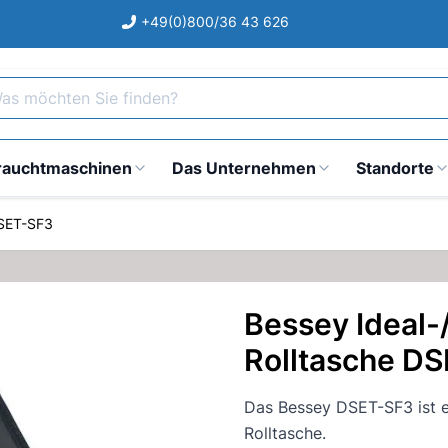
+49(0)800/36 43 626
s möchten Sie finden?
rauchtmaschinen
Das Unternehmen
Standorte
DSET-SF3
Bessey Ideal-
Rolltasche D
Das Bessey DSET-SF3 ist ei
Rolltasche.