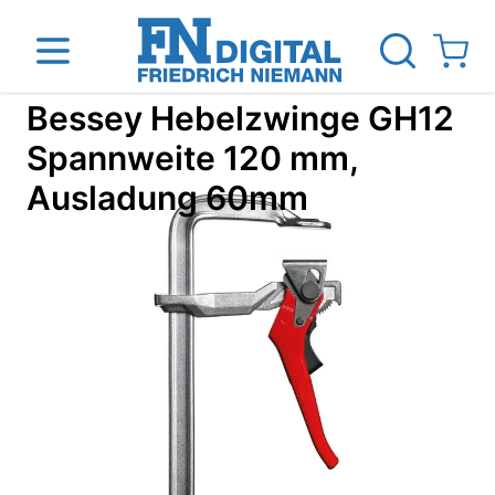
Direkt zum Inhalt
View ca
Bessey Hebelzwinge GH12
Spannweite 120 mm,
Ausladung 60mm
inen
Das Unternehmen
Standorte
News Blog