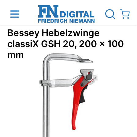
Direkt zum Inhalt
View ca
Bessey Hebelzwinge
classiX GSH 20, 200 x 100
mm
inen
Das Unternehmen
Standorte
News Blog