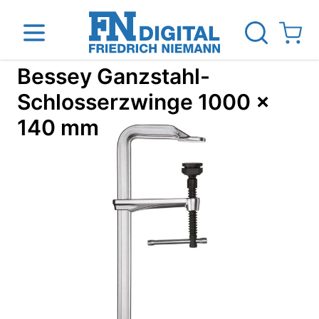
Direkt zum Inhalt
View ca
Bessey Ganzstahl-
Schlosserzwinge 1000 x
140 mm
inen
Das Unternehmen
Standorte
News Blog