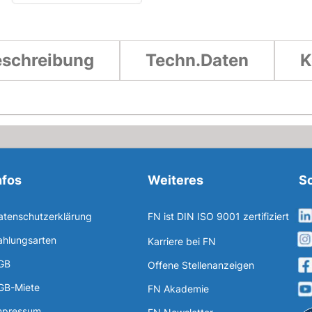
schreibung
Techn.Daten
K
nfos
Weiteres
So
atenschutzerklärung
FN ist DIN ISO 9001 zertifiziert
ahlungsarten
Karriere bei FN
GB
Offene Stellenanzeigen
GB-Miete
FN Akademie
mpressum