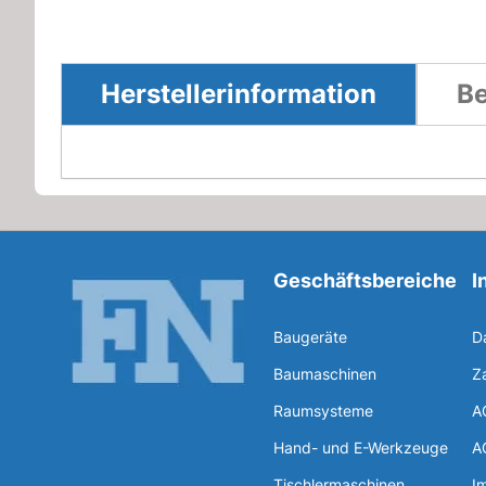
Herstellerinformation
Be
Geschäftsbereiche
I
Baugeräte
D
Baumaschinen
Z
Raumsysteme
A
Hand- und E-Werkzeuge
A
Tischlermaschinen
I