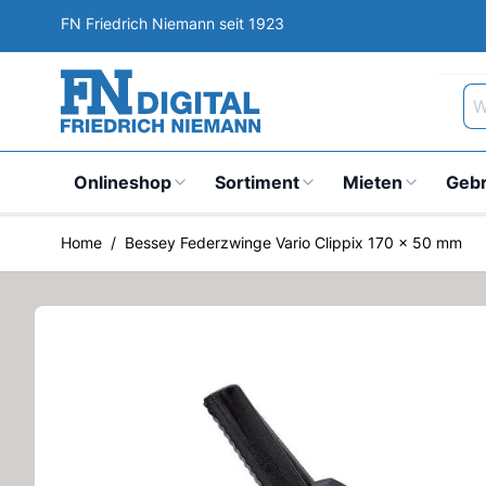
Direkt zum Inhalt
FN Friedrich Niemann seit 1923
Wa
Onlineshop
Sortiment
Mieten
Geb
Home
/
Bessey Federzwinge Vario Clippix 170 x 50 mm