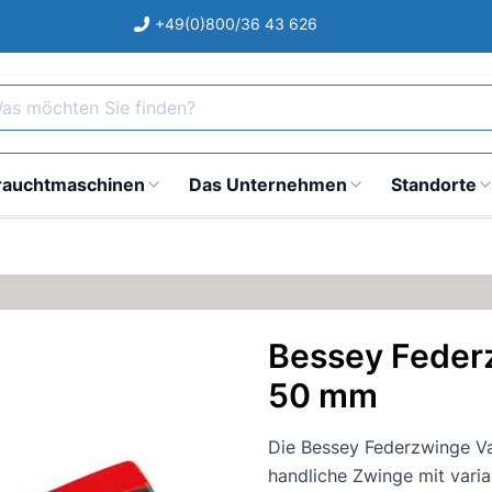
+49(0)800/36 43 626
s möchten Sie finden?
rauchtmaschinen
Das Unternehmen
Standorte
Bessey Federz
50 mm
Die Bessey Federzwinge Var
handliche Zwinge mit vari