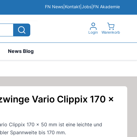
FN News
|
Kontakt
|
Jobs
|
FN Akademie
View cart, 
Login
Warenkorb
News Blog
winge Vario Clippix 170 x
io Clippix 170 x 50 mm ist eine leichte und
abler Spannweite bis 170 mm.