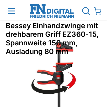
Direkt zum Inhalt
View ca
Bessey Einhandzwinge mit
drehbarem Griff EZ360-15,
Spannweite 150 mm,
inen
Das Unternehmen
Standorte
News Blog
Ausladung 80 mm