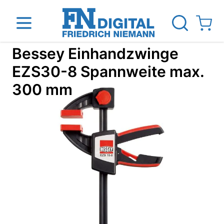
Direkt zum Inhalt
View ca
Bessey Einhandzwinge
EZS30-8 Spannweite max.
300 mm
inen
Das Unternehmen
Standorte
News Blog