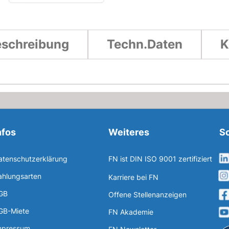
schreibung
Techn.Daten
K
nfos
Weiteres
So
atenschutzerklärung
FN ist DIN ISO 9001 zertifiziert
ahlungsarten
Karriere bei FN
GB
Offene Stellenanzeigen
GB-Miete
FN Akademie
mpressum