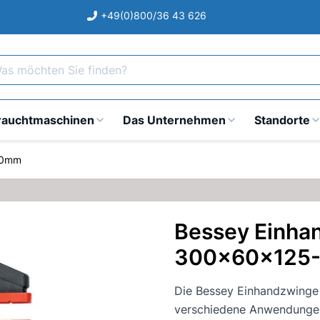
+49(0)800/36 43 626
s möchten Sie finden?
rauchtmaschinen
Das Unternehmen
Standorte
20mm
Bessey Einh
300x60x125
Die Bessey Einhandzwinge 
verschiedene Anwendunge