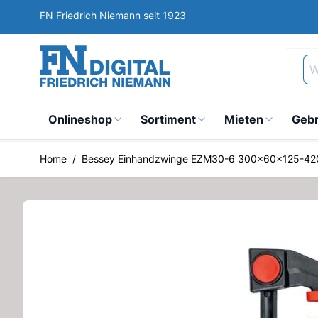
Direkt zum Inhalt
FN Friedrich Niemann seit 1923
Wa
Onlineshop
Sortiment
Mieten
Geb
Home
/
Bessey Einhandzwinge EZM30-6 300x60x125-4