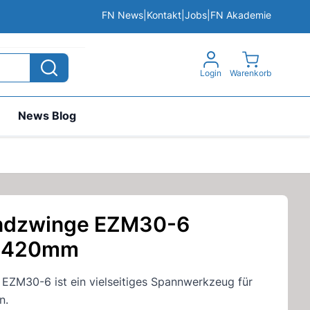
FN News
|
Kontakt
|
Jobs
|
FN Akademie
View cart, 
Login
Warenkorb
News Blog
andzwinge EZM30-6
-420mm
EZM30-6 ist ein vielseitiges Spannwerkzeug für
n.