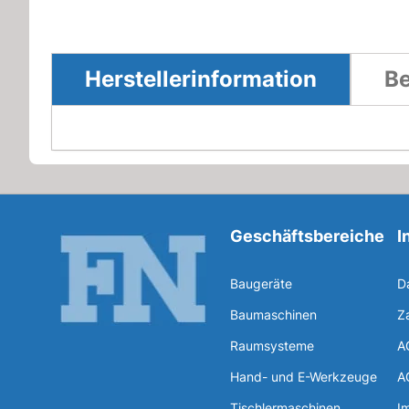
Herstellerinformation
Be
Geschäftsbereiche
I
Baugeräte
D
Baumaschinen
Z
Raumsysteme
A
Hand- und E-Werkzeuge
A
Tischlermaschinen
I