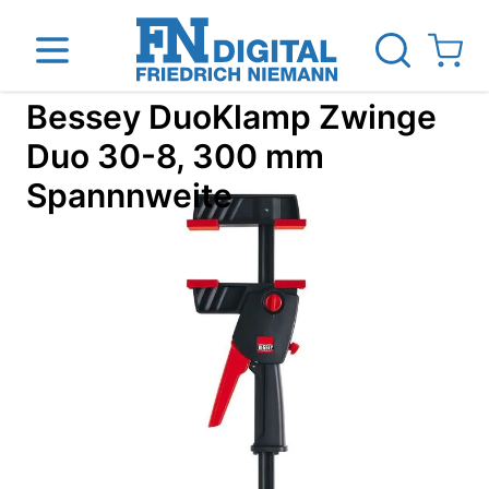
Direkt zum Inhalt
View ca
Bessey DuoKlamp Zwinge
Duo 30-8, 300 mm
Spannnweite
inen
Das Unternehmen
Standorte
News Blog