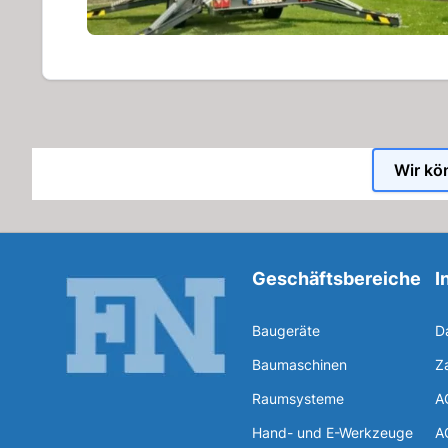
Wir kö
Geschäftsbereiche
I
Baugeräte
D
Baumaschinen
Z
Raumsysteme
A
Hand- und E-Werkzeuge
A