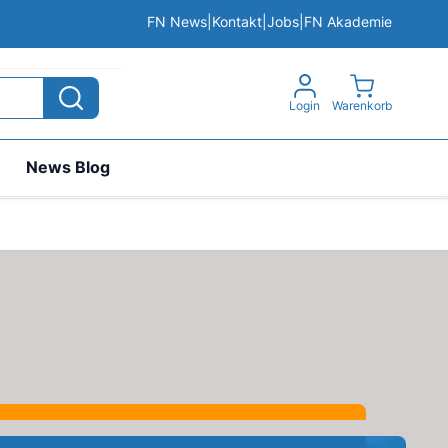
FN News
|
Kontakt
|
Jobs
|
FN Akademie
View cart, 
Login
Warenkorb
News Blog