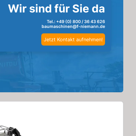
Wir sind für Sie da
Tel.:
+49 (0) 800 / 36 43 626
baumaschinen@f-niemann.de
Jetzt Kontakt aufnehmen!