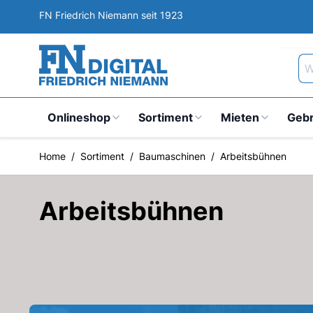
Direkt zum Inhalt
FN Friedrich Niemann seit 1923
Wa
Onlineshop
Sortiment
Mieten
Geb
Home
/
Sortiment
/
Baumaschinen
/
Arbeitsbühnen
Arbeitsbühnen